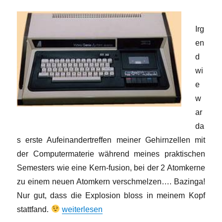
gleich
das
Irg
Licht
en
d
wi
e
w
ar
da
s erste Aufeinandertreffen meiner Gehirnzellen mit
der Computermaterie während meines praktischen
Semesters wie eine Kern-fusion, bei der 2 Atomkerne
zu einem neuen Atomkern verschmelzen…. Bazinga!
Nur gut, dass die Explosion bloss in meinem Kopf
„Blockgrafik, RAM-Diät und Bandsalat“
stattfand.
weiterlesen