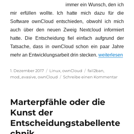
immer ein Wunsch, den ich
mir erfüllen wollte. Ich hatte mich dazu für die
Software ownCloud entschieden, obwohl ich mich
auch über den neuen Zweig Nextcloud informiert
hatte. Die Entscheidung fiel einfach aufgrund der
Tatsache, dass in ownCloud schon ein paar Jahre
„Meine eigene W
mehr an Entwicklungsarbeit drin stecken.
weiterlesen
Veröffentlicht
Kategorien
Schlagwörter
1. Dezember 2017
Linux
,
ownCloud
fail2ban
,
am
zu
mod_evasive
,
ownCloud
Schreibe einen Kommentar
Meine
eigene
Wolke
Marterpfähle oder die
Kunst der
Entscheidungstabellente
chnik