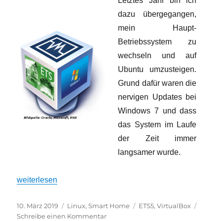
Letztes Jahr bin ich
dazu übergegangen,
mein Haupt-
Betriebssystem zu
wechseln und auf
Ubuntu umzusteigen.
Grund dafür waren die
nervigen Updates bei
Windows 7 und dass
das System im Laufe
der Zeit immer
langsamer wurde.
„ETS5-in-a-box“
weiterlesen
Veröffentlicht
Kategorien
Schlagwörter
10. März 2019
Linux
,
Smart Home
ETS5
,
VirtualBox
am
zu
Schreibe einen Kommentar