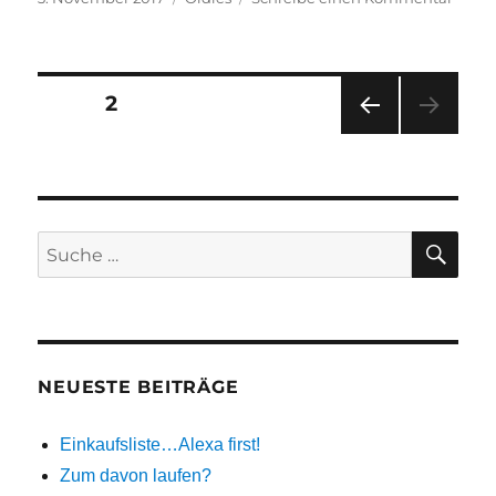
am
Marte
oder
die
Kunst
Beitragsnavigation
SEITE
2
der
Entsc
VOR
HERI
GE
SEIT
E
SU
Suche
nach:
NEUESTE BEITRÄGE
Einkaufsliste…Alexa first!
Zum davon laufen?