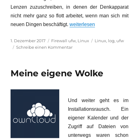
Lenzen zuzuschreiben, in denen der Denkapparat
nicht mehr ganz so flott arbeitet, wenn man sich mit
„Firewall ufw… ein bisschen tric
neuen Dingen beschäftigt.
weiterlesen
Veröffentlicht
Kategorien
Schlagwörter
1. Dezember 2017
Firewall ufw
,
Linux
Linux
,
log
,
ufw
am
zu
Schreibe einen Kommentar
Firewall
ufw…
ein
Meine eigene Wolke
bisschen
tricky
(für
mich)
Und weiter geht es im
Installationsrausch. Ein
eigener Kalender und der
Zugriff auf Dateien von
unterwegs waren schon