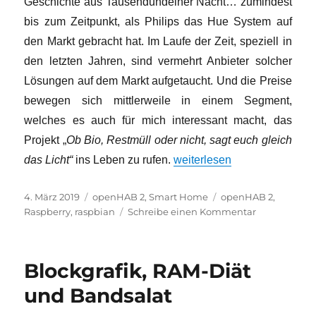
Geschichte aus Tausendundeiner Nacht… zumindest
bis zum Zeitpunkt, als Philips das Hue System auf
den Markt gebracht hat. Im Laufe der Zeit, speziell in
den letzten Jahren, sind vermehrt Anbieter solcher
Lösungen auf dem Markt aufgetaucht. Und die Preise
bewegen sich mittlerweile in einem Segment,
welches es auch für mich interessant macht, das
Projekt „
Ob Bio, Restmüll oder nicht, sagt euch gleich
„Ob Bio, Restmüll oder nicht,
das Licht“
ins Leben zu rufen.
weiterlesen
Veröffentlicht
Kategorien
Schlagwörter
4. März 2019
openHAB 2
,
Smart Home
openHAB 2
,
am
zu
Raspberry
,
raspbian
Schreibe einen Kommentar
Ob
Bio,
Restmüll
Blockgrafik, RAM-Diät
oder
nicht,
und Bandsalat
sagt
euch