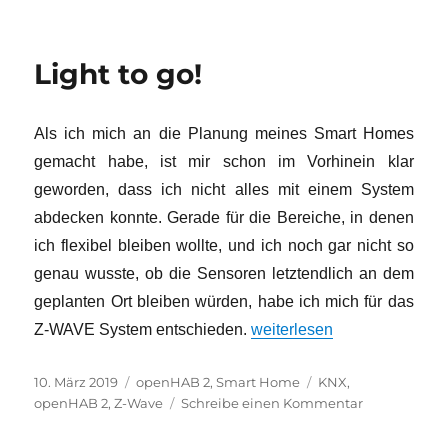
ETS5-
in-
a-
Light to go!
box
Als ich mich an die Planung meines Smart Homes
gemacht habe, ist mir schon im Vorhinein klar
geworden, dass ich nicht alles mit einem System
abdecken konnte. Gerade für die Bereiche, in denen
ich flexibel bleiben wollte, und ich noch gar nicht so
genau wusste, ob die Sensoren letztendlich an dem
geplanten Ort bleiben würden, habe ich mich für das
„Light to go!“
Z-WAVE System entschieden.
weiterlesen
Veröffentlicht
Kategorien
Schlagwörter
10. März 2019
openHAB 2
,
Smart Home
KNX
,
am
zu
openHAB 2
,
Z-Wave
Schreibe einen Kommentar
Light
to