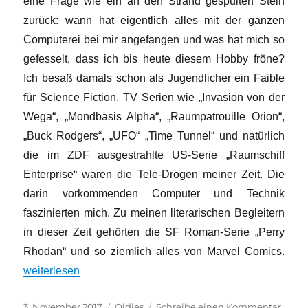
eine Frage wie ein an den Strand gespülten Stein
zurück: wann hat eigentlich alles mit der ganzen
Computerei bei mir angefangen und was hat mich so
gefesselt, dass ich bis heute diesem Hobby fröne?
Ich besaß damals schon als Jugendlicher ein Faible
für Science Fiction. TV Serien wie „Invasion von der
Wega“, „Mondbasis Alpha“, „Raumpatrouille Orion“,
„Buck Rodgers“, „UFO“ „Time Tunnel“ und natürlich
die im ZDF ausgestrahlte US-Serie „Raumschiff
Enterprise“ waren die Tele-Drogen meiner Zeit. Die
darin vorkommenden Computer und Technik
faszinierten mich. Zu meinen literarischen Begleitern
in dieser Zeit gehörten die SF Roman-Serie „Perry
Rhodan“ und so ziemlich alles von Marvel Comics.
„Marterpfähle oder die Kunst der Entscheidungstabellente
weiterlesen
Veröffentlicht
Kategorien
zu
3. November 2017
Oldies
Schreibe einen Kommentar