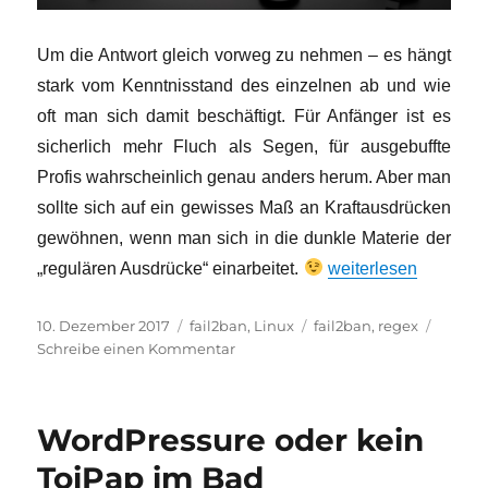
Um die Antwort gleich vorweg zu nehmen – es hängt
stark vom Kenntnisstand des einzelnen ab und wie
oft man sich damit beschäftigt. Für Anfänger ist es
sicherlich mehr Fluch als Segen, für ausgebuffte
Profis wahrscheinlich genau anders herum. Aber man
sollte sich auf ein gewisses Maß an Kraftausdrücken
gewöhnen, wenn man sich in die dunkle Materie der
„regex – Fluch oder
„regulären Ausdrücke“ einarbeitet.
weiterlesen
Veröffentlicht
Kategorien
Schlagwörter
10. Dezember 2017
fail2ban
,
Linux
fail2ban
,
regex
am
zu
Schreibe einen Kommentar
regex
–
Fluch
WordPressure oder kein
oder
Segen?
ToiPap im Bad