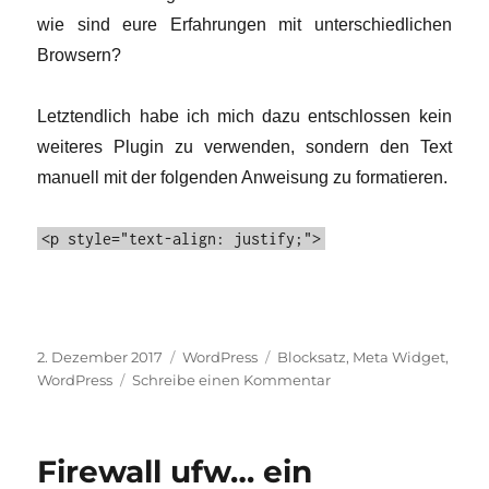
wie sind eure Erfahrungen mit unterschiedlichen
Browsern?
Letztendlich habe ich mich dazu entschlossen kein
weiteres Plugin zu verwenden, sondern den Text
manuell mit der folgenden Anweisung zu formatieren.
<p style="text-align: justify;">
Veröffentlicht
Kategorien
Schlagwörter
2. Dezember 2017
WordPress
Blocksatz
,
Meta Widget
,
am
zu
WordPress
Schreibe einen Kommentar
Meta
Widget
und
Firewall ufw… ein
Blocksatz