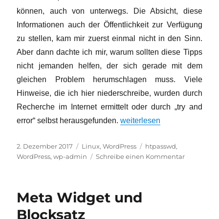
können, auch von unterwegs. Die Absicht, diese
Informationen auch der Öffentlichkeit zur Verfügung
zu stellen, kam mir zuerst einmal nicht in den Sinn.
Aber dann dachte ich mir, warum sollten diese Tipps
nicht jemanden helfen, der sich gerade mit dem
gleichen Problem herumschlagen muss. Viele
Hinweise, die ich hier niederschreibe, wurden durch
Recherche im Internet ermittelt oder durch „try and
„WordPressure oder kein To
error“ selbst herausgefunden.
weiterlesen
Veröffentlicht
Kategorien
Schlagwörter
2. Dezember 2017
Linux
,
WordPress
htpasswd
,
am
zu
WordPress
,
wp-admin
Schreibe einen Kommentar
WordPress
oder
kein
Meta Widget und
ToiPap
im
Blocksatz
Bad