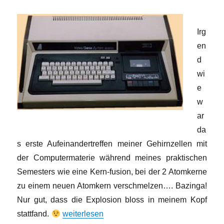
Irg
en
d
wi
e
w
ar
da
s erste Aufeinandertreffen meiner Gehirnzellen mit
der Computermaterie während meines praktischen
Semesters wie eine Kern-fusion, bei der 2 Atomkerne
zu einem neuen Atomkern verschmelzen…. Bazinga!
Nur gut, dass die Explosion bloss in meinem Kopf
„Blockgrafik, RAM-Diät und Bandsalat“
stattfand.
weiterlesen