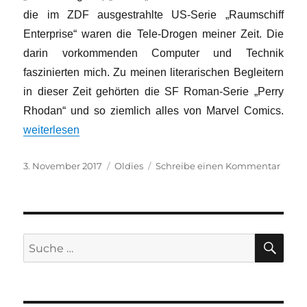
die im ZDF ausgestrahlte US-Serie „Raumschiff
Enterprise“ waren die Tele-Drogen meiner Zeit. Die
darin vorkommenden Computer und Technik
faszinierten mich. Zu meinen literarischen Begleitern
in dieser Zeit gehörten die SF Roman-Serie „Perry
Rhodan“ und so ziemlich alles von Marvel Comics.
„Marterpfähle oder die Kunst der Entscheidungstabellente
weiterlesen
Veröffentlicht
Kategorien
zu
3. November 2017
Oldies
Schreibe einen Kommentar
am
Marte
oder
die
Kunst
der
SU
Suche
Entsc
nach: