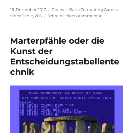
Veröffentlicht
Kategorien
Schlagwörter
16. Dezember 2017
Oldies
Basic Computing Games
,
am
zu
VideoGenie
,
Z80
Schreibe einen Kommentar
Blockgrafik,
RAM-
Diät
Marterpfähle oder die
und
Bandsalat
Kunst der
Entscheidungstabellente
chnik