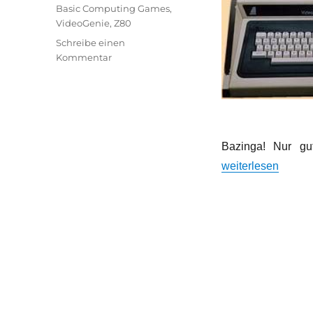
Schlagwörter
Basic Computing Games
,
VideoGenie
,
Z80
Schreibe einen
zu
Kommentar
Blockgrafik,
RAM-
Diät
und
Bandsalat
Bazinga! Nur gu
„Blockgrafik, RAM
weiterlesen