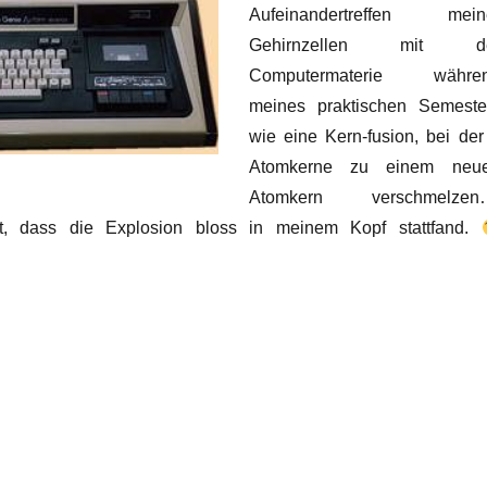
Aufeinandertreffen mein
Gehirnzellen mit d
Computermaterie währe
meines praktischen Semeste
wie eine Kern-fusion, bei der
Atomkerne zu einem neu
Atomkern verschmelzen
t, dass die Explosion bloss in meinem Kopf stattfand.
-Diät und Bandsalat“