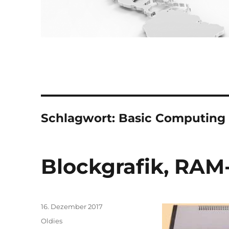
Schlagwort:
Basic Computing
Blockgrafik, RAM
Veröffentlicht
16. Dezember 2017
am
Kategorien
Oldies