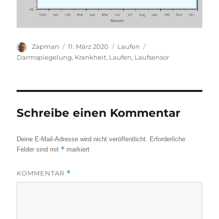
Autor
Veröffentlicht
Kategorien
Schlagwörter
Zapman
11. März 2020
Laufen
am
Darmspiegelung
,
Krankheit
,
Laufen
,
Laufsensor
Schreibe einen Kommentar
Deine E-Mail-Adresse wird nicht veröffentlicht.
Erforderliche
*
Felder sind mit
markiert
KOMMENTAR
*