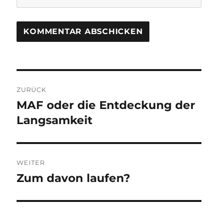
Beitragsnavigation
ZURÜCK
MAF oder die Entdeckung der
Vorheriger
Beitrag:
Langsamkeit
WEITER
Zum davon laufen?
Nächster
Beitrag: