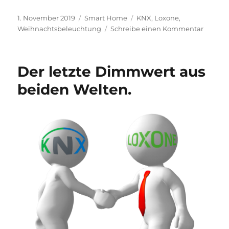
Veröffentlicht
Kategorien
Schlagwörter
1. November 2019
Smart Home
KNX
,
Loxone
,
am
zu
Weihnachtsbeleuchtung
Schreibe einen Kommentar
Advent,
Advent
ein
Der letzte Dimmwert aus
Aktor
„brennt
beiden Welten.
….