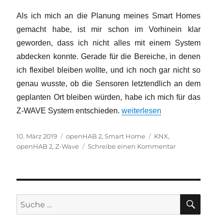
Welten.
Als ich mich an die Planung meines Smart Homes
gemacht habe, ist mir schon im Vorhinein klar
geworden, dass ich nicht alles mit einem System
abdecken konnte. Gerade für die Bereiche, in denen
ich flexibel bleiben wollte, und ich noch gar nicht so
genau wusste, ob die Sensoren letztendlich an dem
geplanten Ort bleiben würden, habe ich mich für das
„Light to go!“
Z-WAVE System entschieden.
weiterlesen
Veröffentlicht
Kategorien
Schlagwörter
10. März 2019
openHAB 2
,
Smart Home
KNX
,
am
zu
openHAB 2
,
Z-Wave
Schreibe einen Kommentar
Light
to
go!
SU
Suche
nach: