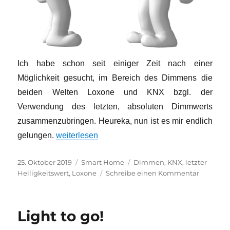
Ich habe schon seit einiger Zeit nach einer
Möglichkeit gesucht, im Bereich des Dimmens die
beiden Welten Loxone und KNX bzgl. der
Verwendung des letzten, absoluten Dimmwerts
zusammenzubringen. Heureka, nun ist es mir endlich
„Der letzte Dimmwert aus beiden Welten.“
gelungen.
weiterlesen
Veröffentlicht
Kategorien
Schlagwörter
25. Oktober 2019
Smart Home
Dimmen
,
KNX
,
letzter
am
zu
Helligkeitswert
,
Loxone
Schreibe einen Kommentar
Der
letzte
Dimmwe
Light to go!
aus
beiden