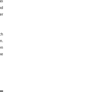
ei
nd
er
ch
n.
en
ne