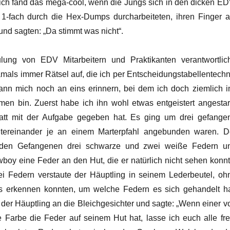
ich fand das mega-cool, wenn die Jungs sich in den dicken ED
1-fach durch die Hex-Dumps durcharbeiteten, ihren Finger a
 und sagten: „Da stimmt was nicht“.
lung von EDV Mitarbeitern und Praktikanten verantwortlic
amals immer Rätsel auf, die ich per Entscheidungstabellentechn
 kann mich noch an eins erinnern, bei dem ich doch ziemlich i
n bin. Zuerst habe ich ihn wohl etwas entgeistert angestarr
latt mit der Aufgabe gegeben hat. Es ging um drei gefange
tereinander je an einem Marterpfahl angebunden waren. D
e den Gefangenen drei schwarze und zwei weiße Federn u
boy eine Feder an den Hut, die er natürlich nicht sehen konnt
ei Federn verstaute der Häuptling in seinem Lederbeutel, oh
 erkennen konnten, um welche Federn es sich gehandelt ha
 der Häuptling an die Bleichgesichter und sagte: „Wenn einer v
e Farbe die Feder auf seinem Hut hat, lasse ich euch alle frei