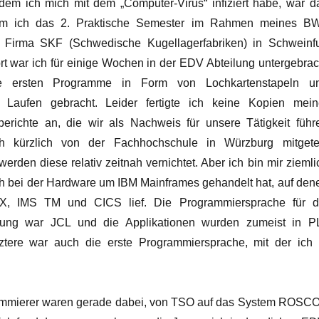
 dem ich mich mit dem „Computer-Virus“ infiziert habe, war d
em ich das 2. Praktische Semester im Rahmen meines B
 Firma SKF (Schwedische Kugellagerfabriken) in Schweinfu
t war ich für einige Wochen in der EDV Abteilung untergebrac
e ersten Programme in Form von Lochkartenstapeln u
 Laufen gebracht. Leider fertigte ich keine Kopien mein
erichte an, die wir als Nachweis für unsere Tätigkeit führ
h kürzlich von der Fachhochschule in Würzburg mitgetei
rden diese relativ zeitnah vernichtet. Aber ich bin mir ziemli
ich bei der Hardware um IBM Mainframes gehandelt hat, auf den
 IMS TM und CICS lief. Die Programmiersprache für d
itung war JCL und die Applikationen wurden zumeist in PL
tztere war auch die erste Programmiersprache, mit der ich 
mmierer waren gerade dabei, von TSO auf das System ROSC