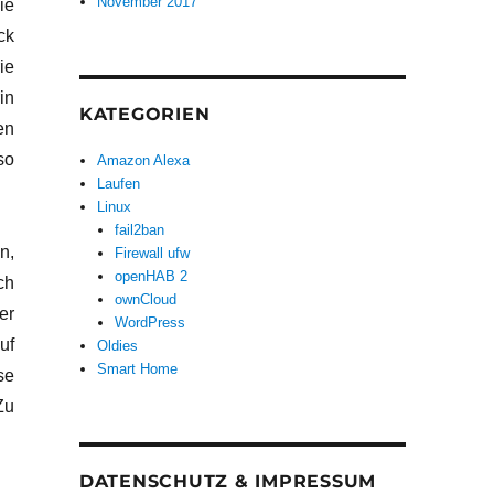
November 2017
ie
ck
ie
in
KATEGORIEN
en
so
Amazon Alexa
Laufen
Linux
fail2ban
n,
Firewall ufw
openHAB 2
ch
ownCloud
er
WordPress
uf
Oldies
Smart Home
se
Zu
DATENSCHUTZ & IMPRESSUM