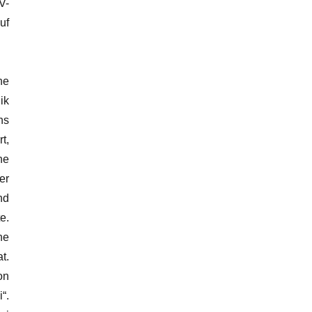
V-
uf
he
ik
ns
t,
ne
er
nd
e.
ne
t.
on
“.