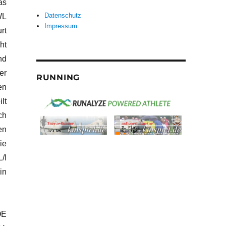
as
Datenschutz
WL
Impressum
rt
ht
nd
er
RUNNING
en
lt
ch
en
ie
/I
in
OE