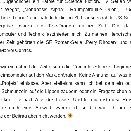
 Jugendlicher ein Faible für Science Fiction. TV Serien w
r Wega“, „Mondbasis Alpha“, „Raumpatrouille Orion“, „Bu
Time Tunnel“ und natürlich die im ZDF ausgestrahlte US-Ser
erprise“ waren die Tele-Drogen meiner Zeit. Die dar
puter und Technik faszinierten mich. Zu meinen literarisch
eser Zeit gehörten die SF Roman-Serie „Perry Rhodan“ und 
n Marvel Comics.
wir einmal mit der Zeitreise in die Computer-Steinzeit beginne
 Heimcomputer auf den Markt drängten. Keine Ahnung, auf was i
Projekt“ einlasse. Aber vielleicht kann ich bei dem ein od
 Schmunzeln auf die Lippen zaubern oder ein Fragezeichen a
rlocken – je nach Alter des Lesers. Und für mich ist diese Rei
uche nach einer Antwort, warum ich so bin wie ich bin. 
te der Beitrag aber nicht werden.