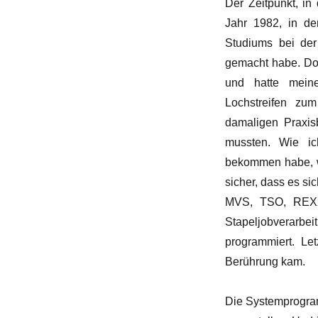
Der Zeitpunkt, in
Jahr 1982, in d
Studiums bei der
gemacht habe. Dor
und hatte mein
Lochstreifen zum
damaligen Praxisb
mussten. Wie ic
bekommen habe, we
sicher, dass es s
MVS, TSO, REXX,
Stapeljobverarbe
programmiert. Le
Berührung kam.
Die Systemprogra