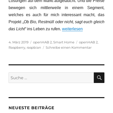
Lösungen auf dem Markt aufgetaucht. Und die Preise
bewegen sich mittlerweile in einem Segment,
welches es auch für mich interessant macht, das
Projekt „
Ob Bio, Restmüll oder nicht, sagt euch gleich
„Ob Bio, Restmüll oder nicht,
das Licht“
ins Leben zu rufen.
weiterlesen
Veröffentlicht
Kategorien
Schlagwörter
4. März 2019
openHAB 2
,
Smart Home
openHAB 2
,
am
zu
Raspberry
,
raspbian
Schreibe einen Kommentar
Ob
Bio,
Restmüll
oder
nicht,
SU
Suche
sagt
nach:
euch
gleich
das
Licht
NEUESTE BEITRÄGE