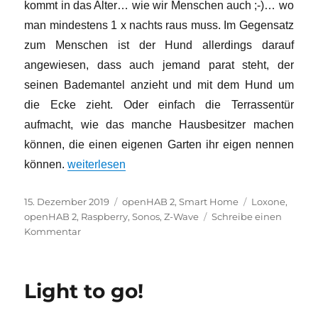
kommt in das Alter… wie wir Menschen auch ;-)… wo
man mindestens 1 x nachts raus muss. Im Gegensatz
zum Menschen ist der Hund allerdings darauf
angewiesen, dass auch jemand parat steht, der
seinen Bademantel anzieht und mit dem Hund um
die Ecke zieht. Oder einfach die Terrassentür
aufmacht, wie das manche Hausbesitzer machen
können, die einen eigenen Garten ihr eigen nennen
„Z-Wave, Sonos und OpenHAB 2 im Einsatz gege
können.
weiterlesen
Veröffentlicht
Kategorien
Schlagwörter
15. Dezember 2019
openHAB 2
,
Smart Home
Loxone
,
am
openHAB 2
,
Raspberry
,
Sonos
,
Z-Wave
Schreibe einen
zu
Kommentar
Z-
Wave,
Sonos
Light to go!
und
OpenHAB