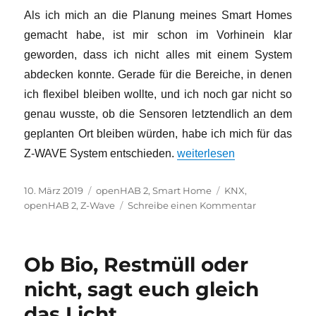
2
Als ich mich an die Planung meines Smart Homes
im
Einsatz
gemacht habe, ist mir schon im Vorhinein klar
gegen
geworden, dass ich nicht alles mit einem System
nasse
abdecken konnte. Gerade für die Bereiche, in denen
Füße
ich flexibel bleiben wollte, und ich noch gar nicht so
genau wusste, ob die Sensoren letztendlich an dem
geplanten Ort bleiben würden, habe ich mich für das
„Light to go!“
Z-WAVE System entschieden.
weiterlesen
Veröffentlicht
Kategorien
Schlagwörter
10. März 2019
openHAB 2
,
Smart Home
KNX
,
am
zu
openHAB 2
,
Z-Wave
Schreibe einen Kommentar
Light
to
go!
Ob Bio, Restmüll oder
nicht, sagt euch gleich
das Licht