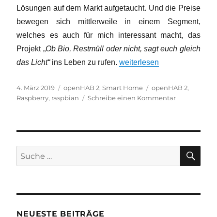
Lösungen auf dem Markt aufgetaucht. Und die Preise
bewegen sich mittlerweile in einem Segment,
welches es auch für mich interessant macht, das
Projekt „
Ob Bio, Restmüll oder nicht, sagt euch gleich
„Ob Bio, Restmüll oder nicht,
das Licht“
ins Leben zu rufen.
weiterlesen
Veröffentlicht
Kategorien
Schlagwörter
4. März 2019
openHAB 2
,
Smart Home
openHAB 2
,
am
zu
Raspberry
,
raspbian
Schreibe einen Kommentar
Ob
Bio,
Restmüll
oder
nicht,
SU
Suche
sagt
nach:
euch
gleich
das
Licht
NEUESTE BEITRÄGE