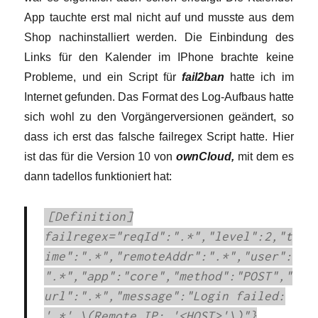
App tauchte erst mal nicht auf und musste aus dem
Shop nachinstalliert werden. Die Einbindung des
Links für den Kalender im IPhone brachte keine
Probleme, und ein Script für
fail2ban
hatte ich im
Internet gefunden. Das Format des Log-Aufbaus hatte
sich wohl zu den Vorgängerversionen geändert, so
dass ich erst das falsche failregex Script hatte. Hier
ist das für die Version 10 von
ownCloud,
mit dem es
dann tadellos funktioniert hat:
[Definition]
failregex="reqId":".*","level":2,"t
ime":".*","remoteAddr":".*","user":
".*","app":"core","method":"POST","
url":".*","message":"Login failed:
'.*' \(Remote IP: '<HOST>'\)"}