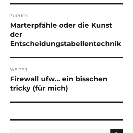
Beitragsnavigation
ZURÜCK
Marterpfähle oder die Kunst
Vorheriger
Beitrag:
der
Entscheidungstabellentechnik
WEITER
Firewall ufw… ein bisschen
Nächster
Beitrag:
tricky (für mich)
SU
Suche