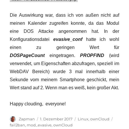
Die Auswirkung war, dass ich von außen nicht auf
meinen Kalender zugreifen konnte, da das Modul
eine DOS Attacke angenommen hat. In der
Konfigurationsdatei
evasive_conf
hatte ich wohl
einen zu geringen Wert für
DOSPageCount
eingetragen.
PROPFIND
(wird
verwendet, um Eigenschaften abzufragen, speziell im
WebDAV Bereich) wurde 3 mal innerhalb einer
Sekunde vom meinem Smartphone geschickt, mein
Wert stand auf 2. Wenn man es weiß, kein großer Akt.
Happy clouding, everyone!
Autor
Veröffentlicht
Kategorien
Schlag
Zapman
1. Dezember 2017
Linux
,
ownCloud
am
fail2ban
,
mod_evasive
,
ownCloud