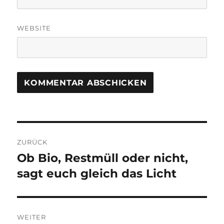
WEBSITE
Beitragsnavigation
ZURÜCK
Ob Bio, Restmüll oder nicht,
Vorheriger
Beitrag:
sagt euch gleich das Licht
WEITER