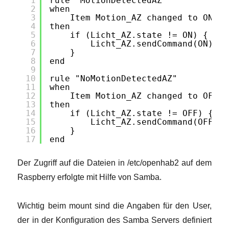
1
rule "MotionDetectedAZ"
2
when
3
Item Motion_AZ changed to ON
4
then
5
if (Licht_AZ.state != ON) {
6
Licht_AZ.sendCommand(ON)
7
}
8
end
9
10
rule "NoMotionDetectedAZ"
11
when
12
Item Motion_AZ changed to OFF 
13
then  
14
if (Licht_AZ.state != OFF) {
15
Licht_AZ.sendCommand(OFF)
16
}
17
end
Der Zugriff auf die Dateien in /etc/openhab2 auf dem
Raspberry erfolgte mit Hilfe von Samba.
Wichtig beim mount sind die Angaben für den User,
der in der Konfiguration des Samba Servers definiert