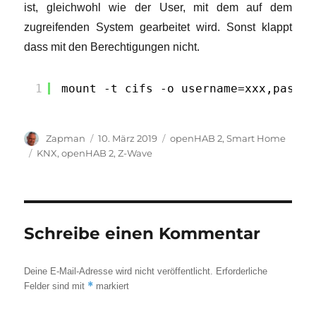
ist, gleichwohl wie der User, mit dem auf dem
zugreifenden System gearbeitet wird. Sonst klappt
dass mit den Berechtigungen nicht.
1
mount -t cifs -o username=xxx,passwo
Autor
Veröffentlicht
Kategorien
Zapman
10. März 2019
openHAB 2
,
Smart Home
am
Schlagwörter
KNX
,
openHAB 2
,
Z-Wave
Schreibe einen Kommentar
Deine E-Mail-Adresse wird nicht veröffentlicht.
Erforderliche
*
Felder sind mit
markiert