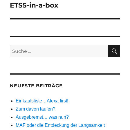
ETS5-in-a-box
Nächster
Beitrag:
SU
Suche
nach:
NEUESTE BEITRÄGE
Einkaufsliste…Alexa first!
Zum davon laufen?
Ausgebremst… was nun?
MAF oder die Entdeckung der Langsamkeit