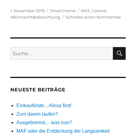
Veröffentlicht
Kategorien
Schlagwörter
1. November 2019
Smart Home
KNX
,
Loxone
,
am
zu
Weihnachtsbeleuchtung
Schreibe einen Kommentar
Advent,
Advent
ein
Aktor
„brennt
SU
Suche
….
nach:
NEUESTE BEITRÄGE
Einkaufsliste…Alexa first!
Zum davon laufen?
Ausgebremst… was nun?
MAF oder die Entdeckung der Langsamkeit