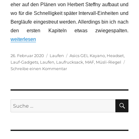
eher auf den Plänen von Herbert Steffny aufbaut und
wo für die Schnelligkeit später Intervall-Einheiten und
Bergläufe eingestreut werden. Allerdings bin ich nach
den ersten Kapiteln etwas zwiegespalten.
„MAF oder die Entdeckung der Langsamkeit“
weiterlesen
Veröffentlicht
Kategorien
Schlagwörter
26. Februar 2020
Laufen
Asics GEL Kayano
,
Headset
,
am
Lauf-Gadgets
,
Laufen
,
Laufrucksack
,
MAF
,
Müsli-Riegel
zu
Schreibe einen Kommentar
MAF
oder
die
Entdeckung
der
SU
Suche
Langsamkeit
nach: